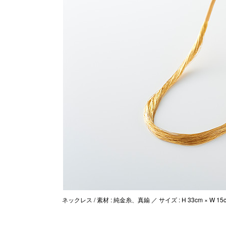
ネックレス / 素材 : 純金糸、真鍮 ／ サイズ : H 33cm × W 