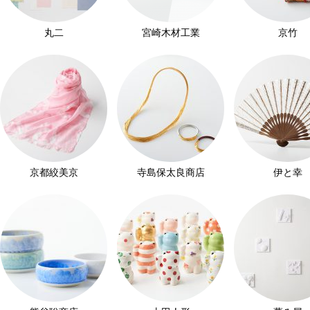
丸二
宮崎木材工業
京竹
京都絞美京
寺島保太良商店
伊と幸