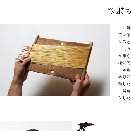
“気持
西陣織
ている
レスと
元々
が限ら
場に向
金銀
金糸に
断した
開発
ンした