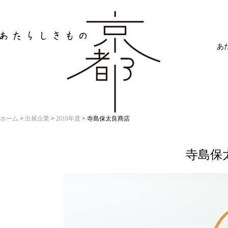
あたらしきもの京
あ
ホーム
>
出展企業
>
2016年度
>
寺島保太良商店
寺島保