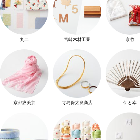
丸二
宮崎木材工業
京竹
京都絞美京
寺島保太良商店
伊と幸