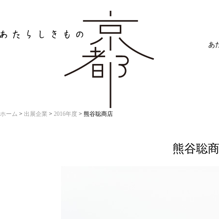
あたらしきもの京
あ
ホーム
>
出展企業
>
2016年度
>
熊谷聡商店
熊谷聡商店